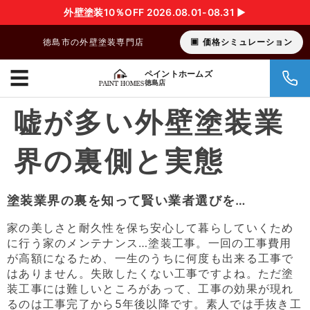
外壁塗装10％OFF 2026.08.01-08.31 ▶︎
徳島市の外壁塗装専門店
価格シミュレーション
☰
ペイントホームズ
徳島店
嘘が多い外壁塗装業
界の裏側と実態
塗装業界の裏を知って賢い業者選びを…
家の美しさと耐久性を保ち安心して暮らしていくため
に行う家のメンテナンス…塗装工事。一回の工事費用
が高額になるため、一生のうちに何度も出来る工事で
はありません。失敗したくない工事ですよね。ただ塗
装工事には難しいところがあって、工事の効果が現れ
るのは工事完了から5年後以降です。素人では手抜き工