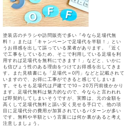
塗装店のチラシや訪問販売で多い『今なら足場代無
料！』または「キャンペーンで足場代を半額！」とい
うお得感を出して謳っている業者があります。「近く
で工事をしているため、そこで利用している足場を利
用すれば足場代を無料にできます！」などと、いかに
も信ぴょう性のある理由をつけてお得感を出してきま
す。また見積書にも「足場代＝0円」などと記載されて
いますので、お得に工事ができると感じてしまいま
す。そもそも足場代は戸建てで10～20万円前後かかり
ます。足場代無料は魅力的なので、今ならと言われれ
ば即契約してしまいそうですが、実際は、元の金額を
高くして足場代無料と謳い安く見せる手口で、他の項
目に足場代分の費用が加算されているパターンが多い
です。無料や半額という言葉には何か裏があると考え
注意しましょう。