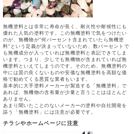
無機塗料とは非常に寿命が長く、耐火性や耐候性にも
優れた人気の塗料です。この無機塗料で気をつけたい
のが、無機物が“何パーセント含まれていたら無機塗
料”という定義が決まっていないため、数パーセントで
も無機成分が入っていれば無機塗料と表記できてしま
います。つまり、少しでも無機物が含まれていれば無
機塗料といえてしまうのです。そのため、無機塗料の
中には質の良くないものや安価な無機塗料を高額な価
格で勧めてくる悪質な業者もいます。
基本的に大手塗料メーカーが製造する「無機塗料」で
あれば、無機物の含有量が少量と言うことはほとんど
ありません。
あまり聞いたことのないメーカーの塗料や自社開発を
謳う「無機塗料」には注意が必要です。
チラシやホームページに注意