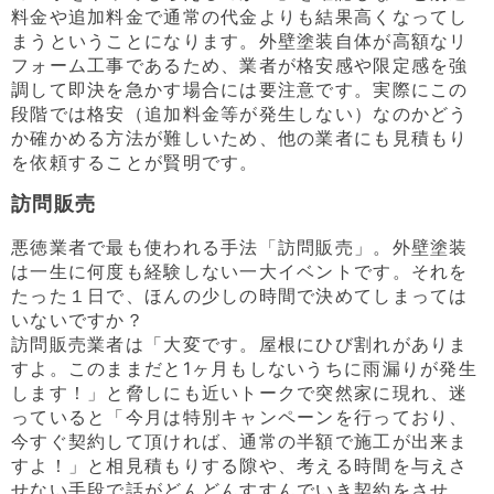
料金や追加料金で通常の代金よりも結果高くなってし
まうということになります。外壁塗装自体が高額なリ
フォーム工事であるため、業者が格安感や限定感を強
調して即決を急かす場合には要注意です。実際にこの
段階では格安（追加料金等が発生しない）なのかどう
か確かめる方法が難しいため、他の業者にも見積もり
を依頼することが賢明です。
訪問販売
悪徳業者で最も使われる手法「訪問販売」。外壁塗装
は一生に何度も経験しない一大イベントです。それを
たった１日で、ほんの少しの時間で決めてしまっては
いないですか？
訪問販売業者は「大変です。屋根にひび割れがありま
すよ。このままだと1ヶ月もしないうちに雨漏りが発生
します！」と脅しにも近いトークで突然家に現れ、迷
っていると「今月は特別キャンペーンを行っており、
今すぐ契約して頂ければ、通常の半額で施工が出来ま
すよ！」と相見積もりする隙や、考える時間を与えさ
せない手段で話がどんどんすすんでいき契約をさせ