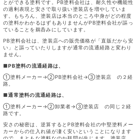
とができる塗料です。PB塗料会社は、耐久性や機能性
の過剰表現と安さで取り扱い塗装店を増やしていま
す。もちろん、塗装店は本当のところ中身がどの程度
の塗料かわかるはずもありませんがPB塗料会社が謳っ
ていることを鵜呑みにしています。
PB塗料会社は、塗装店への販売価格が「直販だから安
い」と謳っていたりしますが通常の流通経路と変わり
ません。
■PB塗料の流通経路は、
①塗料メーカー→②PB塗料会社→③塗装店 の２経
路。
■通常塗料の流通経路は、
①塗料メーカー→②卸業者→③塗装店 の同じ２経
路です。
安さの秘密は、逆算するとPB塗料会社の中堅塗料メー
カーからの仕入れ値が凄く安いということになります
ので、まともな塗料なのか疑問が生じます。塗装店