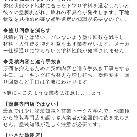
劣化状態や下地材に合った下塗り塗料を選定しないと
後々の塗膜剥がれ、膨れの不具合が発生します。下地
状況を見極め的確な塗料選定の知識が必要なのです。
◆塗り回数を減らす
見積内容とは違い、バレないよう塗り回数を減らし、
材料・人件費を抑え利益を出す業者がいます。メーカ
ー仕様通りに塗らないと塗料性能が発揮されません。
◆見積内容と違う手抜き
原価を抑えるために契約内容と違う手抜き工事をする
手口。コーキング打ち替えを増し打ち、塗料変更、塗
り回数など手口は多岐にわたります。
※他にもこのような業者は注意しましょう
【塗装専門店ではない】
最近では少し塗装知識と営業トークを学んで、他業種
から塗装専門店を謳う参入業者が全国的に後を絶ちま
せん。塗装知識が乏しく注意が必要です。
【小さな塗装店】