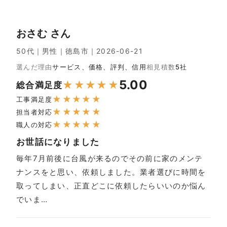
おさむ さん
50代｜男性｜徳島市｜2026-06-21
選んだ理由
サービス、価格、評判、信用
相見積数
5社
5.00
★
★
★
★
★
総合満足度
★
★
★
★
★
工事満足度
★
★
★
★
★
担当者対応
★
★
★
★
★
職人の対応
お世話になりました
毎年7月前後に台風が来るのでその前に家のメンテ
ナンスをと思い、依頼しました。業者選びに時間を
取ってしまい、正直どこに依頼したらいいのか悩ん
でいま…