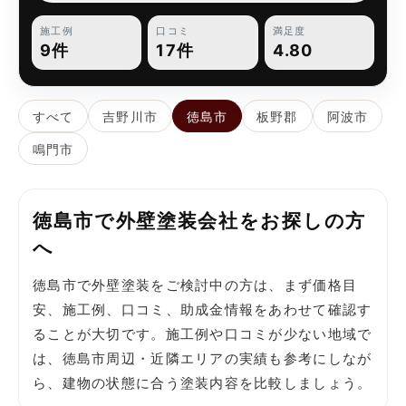
施工例
口コミ
満足度
9件
17件
4.80
すべて
吉野川市
徳島市
板野郡
阿波市
鳴門市
徳島市で外壁塗装会社をお探しの方
へ
徳島市で外壁塗装をご検討中の方は、まず価格目
安、施工例、口コミ、助成金情報をあわせて確認す
ることが大切です。施工例や口コミが少ない地域で
は、徳島市周辺・近隣エリアの実績も参考にしなが
ら、建物の状態に合う塗装内容を比較しましょう。