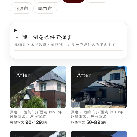
阿波市
鳴門市
＋ 施工例を条件で探す
建物別・床坪数別・価格別・カラーで絞り込みできます
After
After
戸建
徳島市
床面積 約53坪
戸建
徳島市
床面積 約30坪
外壁塗装、屋根塗装
外壁塗装、屋根塗装
90-129
50-89
外壁塗装
外壁塗装
万円
万円