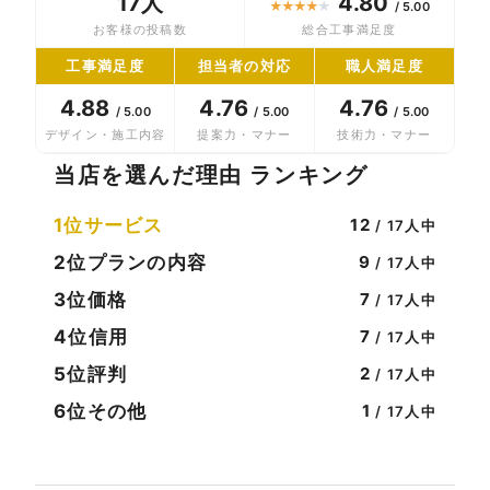
17人
4.80
★
★
★
★
★
/ 5.00
お客様の投稿数
総合工事満足度
工事満足度
担当者の対応
職人満足度
4.88
4.76
4.76
/ 5.00
/ 5.00
/ 5.00
デザイン・施工内容
提案力・マナー
技術力・マナー
当店を選んだ理由 ランキング
1位
サービス
12
/ 17人中
2位
プランの内容
9
/ 17人中
3位
価格
7
/ 17人中
4位
信用
7
/ 17人中
5位
評判
2
/ 17人中
6位
その他
1
/ 17人中