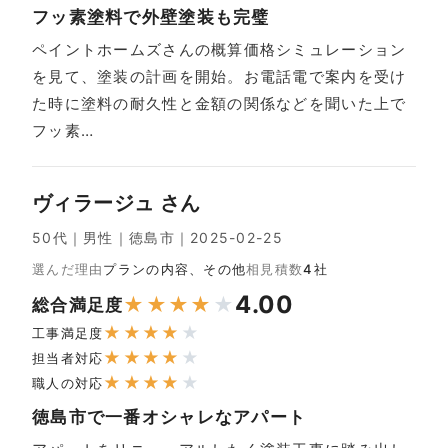
フッ素塗料で外壁塗装も完璧
ペイントホームズさんの概算価格シミュレーション
を見て、塗装の計画を開始。お電話電で案内を受け
た時に塗料の耐久性と金額の関係などを聞いた上で
フッ素…
ヴィラージュ さん
50代｜男性｜徳島市｜2025-02-25
選んだ理由
プランの内容、その他
相見積数
4社
4.00
★
★
★
★
★
総合満足度
★
★
★
★
★
工事満足度
★
★
★
★
★
担当者対応
★
★
★
★
★
職人の対応
徳島市で一番オシャレなアパート