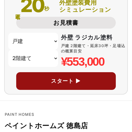
20
外壁塗装費用
秒
シミュレーション
匿名
お見積書
外壁 ラジカル塗料
戸建 2階建て・延床30坪・足場込
の概算目安
¥553,000
スタート ▶
PAINT HOMES
ペイントホームズ 徳島店