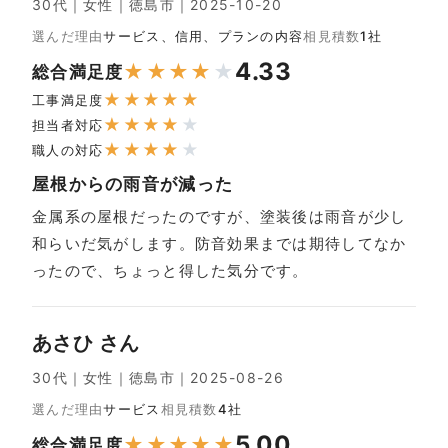
30代｜女性｜徳島市｜2025-10-20
選んだ理由
サービス、信用、プランの内容
相見積数
1社
4.33
★
★
★
★
★
総合満足度
★
★
★
★
★
工事満足度
★
★
★
★
★
担当者対応
★
★
★
★
★
職人の対応
屋根からの雨音が減った
金属系の屋根だったのですが、塗装後は雨音が少し
和らいだ気がします。防音効果までは期待してなか
ったので、ちょっと得した気分です。
あさひ さん
30代｜女性｜徳島市｜2025-08-26
選んだ理由
サービス
相見積数
4社
5.00
★
★
★
★
★
総合満足度