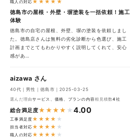
★
★
★
★
★
職人の対応
徳島市の屋根・外壁・塀塗装を一括依頼！施工
体験
徳島市の自宅の屋根、外壁、塀の塗装を依頼しまし
た。徳島店さんは無料の劣化診断から色選び、施工
計画までとてもわかりやすく説明してくれて、安心
感があ…
aizawa さん
40代｜男性｜徳島市｜2025-03-25
選んだ理由
サービス、価格、プランの内容
相見積数
4社
4.00
★
★
★
★
★
総合満足度
★
★
★
★
★
工事満足度
★
★
★
★
★
担当者対応
★
★
★
★
★
職人の対応