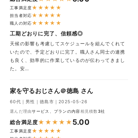
★
★
★
★
★
工事満足度
★
★
★
★
★
担当者対応
★
★
★
★
★
職人の対応
工期どおりに完了、信頼感◎
天候の影響も考慮してスケジュールを組んでくれて
いたので、予定どおりに完了。職人さん同士の連携
も良く、効率的に作業しているのが伝わってきまし
た。安…
家を守るおじさん＠徳島 さん
60代｜男性｜徳島市｜2025-05-26
選んだ理由
サービス、プランの内容
相見積数
3社
5.00
★
★
★
★
★
総合満足度
★
★
★
★
★
工事満足度