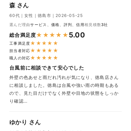
森 さん
60代｜女性｜徳島市｜2026-05-25
選んだ理由
サービス、価格、評判、信用
相見積数
3社
5.00
★
★
★
★
★
総合満足度
★
★
★
★
★
工事満足度
★
★
★
★
★
担当者対応
★
★
★
★
★
職人の対応
台風前に相談できて安心でした
外壁の色あせと雨だれ汚れが気になり、徳島店さん
に相談しました。徳島は台風や強い雨の時期もある
ので、見た目だけでなく外壁や目地の状態をしっか
り確認…
ゆかり さん