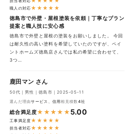
★
★
★
★
★
担当者対応
★
★
★
★
★
職人の対応
徳島市で外壁・屋根塗装を依頼｜丁寧なプラン
提案と職人技に安心感
徳島市で外壁と屋根の塗装をお願いしました。 今回
は耐久性の高い塗料を希望していたのですが、ペイ
ントホームズ徳島店さんでは私の希望に合わせて、
3つ…
鹿田マン さん
50代｜男性｜徳島市｜2025-05-11
選んだ理由
サービス、信用
相見積数
4社
5.00
★
★
★
★
★
総合満足度
★
★
★
★
★
工事満足度
★
★
★
★
★
担当者対応